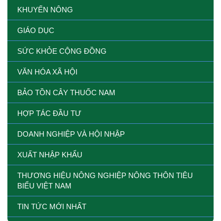
KHUYẾN NÔNG
GIÁO DỤC
SỨC KHỎE CỘNG ĐỒNG
VĂN HÓA XÃ HỘI
BẢO TỒN CÂY THUỐC NAM
HỢP TÁC ĐẦU TƯ
DOANH NGHIỆP VÀ HỘI NHẬP
XUẤT NHẬP KHẨU
THƯƠNG HIỆU NÔNG NGHIỆP NÔNG THÔN TIÊU
BIỂU VIỆT NAM
TIN TỨC MỚI NHẤT