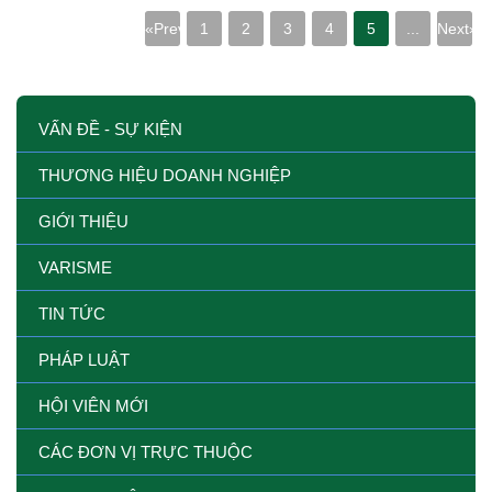
«Prev
1
2
3
4
5
...
Next»
VẤN ĐỀ - SỰ KIỆN
THƯƠNG HIỆU DOANH NGHIỆP
GIỚI THIỆU
VARISME
TIN TỨC
PHÁP LUẬT
HỘI VIÊN MỚI
CÁC ĐƠN VỊ TRỰC THUỘC