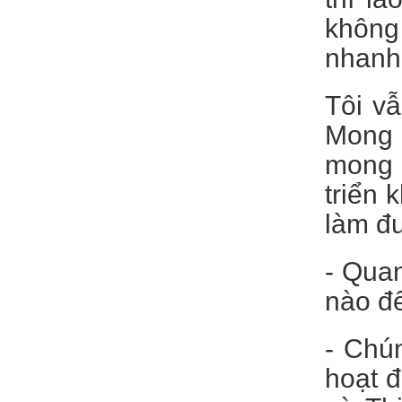
không
nhanh
Tôi v
Mong 
mong ư
triển 
làm đư
- Quan
nào đ
- Chún
hoạt đ