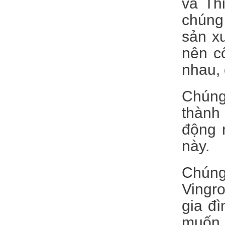
và Th
chúng 
sản x
nên c
nhau, 
Chúng
thành
động n
này.
Chúng
Vingr
gia đì
muốn 