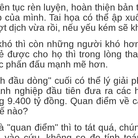
iên tục rèn luyện, hoàn thiện bả
 của mình. Tai họa có thể ập xu
t dịch vừa rồi, nếu yếu kém sẽ kh
khó thì còn những người khó hơn
ẻ được cho họ thì trong lòng th
tục phấn đấu mạnh mẽ hơn.
h đầu dòng" cuối có thể lý giải
nh nghiệp đầu tiên đưa ra các h
 9.400 tỷ đồng. Quan điểm về cá
hế nào?
là "quan điểm" thì to tát quá, chú
o vào cứu, không so đo tính toá