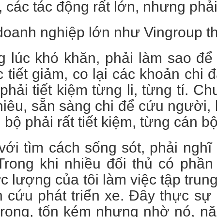
 các tác động rất lớn, nhưng phải
doanh nghiệp lớn như Vingroup thì
g lúc khó khăn, phải làm sao để
c tiết giảm, co lại các khoản ch
phải tiết kiệm từng li, từng tí. C
iêu, sẵn sàng chi để cứu người,
ội bộ phải rất tiết kiệm, từng cán
ới tìm cách sống sót, phải nghĩ
 Trong khi nhiều đối thủ có phần
lực lượng của tôi làm việc tập tru
 cứu phát triển xe. Đây thực sự
trọng, tốn kém nhưng nhờ nó, nă