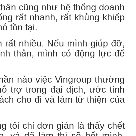
n thân cũng như hệ thống doanh
ống rất nhanh, rất khủng khiếp
ó tồn tại.
 rất nhiều. Nếu mình giúp đỡ,
anh thản, mình có động lực để
 phần nào việc Vingroup thường
ỗ trợ trong đại dịch, ước tính
ch cho đi và làm từ thiện của
ng tôi chỉ đơn giản là thấy chết
n, và đã làm thì sẽ hết mình,