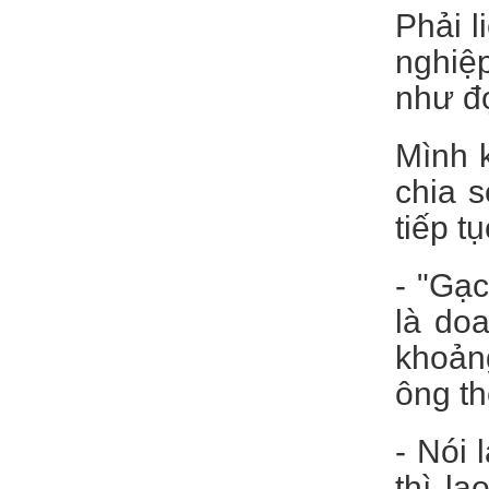
Phải l
nghiệp
như đợ
Mình 
chia s
tiếp 
- "Gạc
là doa
khoảng
ông t
- Nói 
thì la