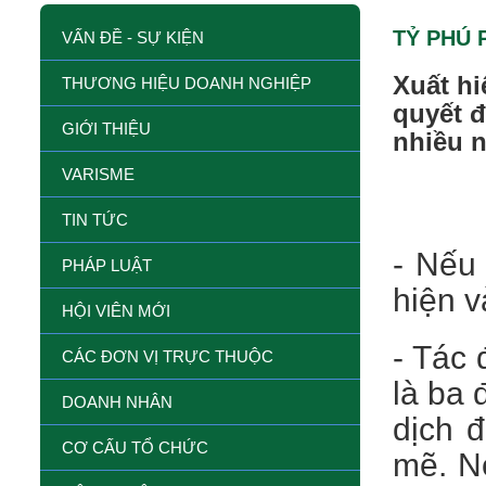
TỶ PHÚ 
VẤN ĐỀ - SỰ KIỆN
Xuất hi
THƯƠNG HIỆU DOANH NGHIỆP
quyết 
GIỚI THIỆU
nhiều n
VARISME
TIN TỨC
- Nếu 
PHÁP LUẬT
hiện v
HỘI VIÊN MỚI
- Tác 
CÁC ĐƠN VỊ TRỰC THUỘC
là ba 
DOANH NHÂN
dịch 
CƠ CẤU TỔ CHỨC
mẽ. Nó