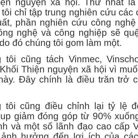
iện nguyện xã hội. Thứ nhất là 
tôi chỉ tập trung nghiên cứu cá
uất, phần nghiên cứu công nghệ
ông nghệ và công nghiệp sẽ quệ
do đó chúng tôi gom làm một.
 tôi cũng tách Vinmec, Vinscho
 Khối Thiện nguyện xã hội vì mu
ày. Đây chính là điều trăn trở 
 tôi cũng điều chỉnh lại tỷ lệ
oup giảm đóng góp từ 90% xuống 
nh và một số lãnh đạo cao cấp V
ảnh hưởng đến lợi ích của các 