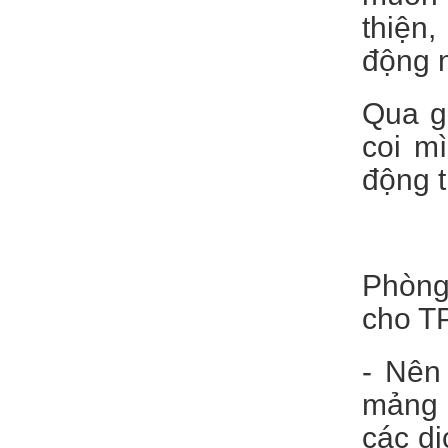
thiện
động 
Qua gi
coi m
động t
Phòng 
cho T
- Nên
mảng c
các dị