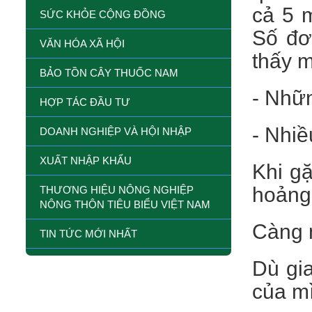
cả 5 
SỨC KHỎE CỘNG ĐỒNG
Số đơ
VĂN HÓA XÃ HỘI
thấy m
BẢO TỒN CÂY THUỐC NAM
- Nhữn
HỢP TÁC ĐẦU TƯ
- Nhiề
DOANH NGHIỆP VÀ HỘI NHẬP
XUẤT NHẬP KHẨU
Khi gặ
hoảng
THƯƠNG HIỆU NÔNG NGHIỆP
NÔNG THÔN TIÊU BIỂU VIỆT NAM
Càng n
TIN TỨC MỚI NHẤT
Dù gi
của mì