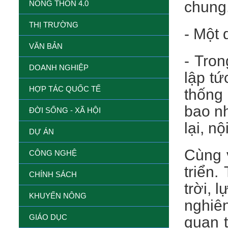
chung,
NÔNG THÔN 4.0
THỊ TRƯỜNG
- Một 
VĂN BẢN
- Tron
DOANH NGHIỆP
lập tứ
HỢP TÁC QUỐC TẾ
thống 
bao nh
ĐỜI SỐNG - XÃ HỘI
lại, n
DỰ ÁN
Cùng v
CÔNG NGHỆ
triển.
CHÍNH SÁCH
trời, 
KHUYẾN NÔNG
nghiên
GIÁO DỤC
quan 