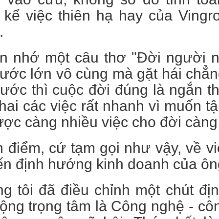
 kể việc thiên hạ hay của Vingr
.
ẫn nhớ một câu thơ "Đời người n
ước lớn vô cùng mà gặt hái chẳn
ớc thì cuộc đời đúng là ngắn th
khai các việc rất nhanh vì muốn 
ợc càng nhiều việc cho đời càng 
 điểm, cứ tạm gọi như vậy, về v
ến định hướng kinh doanh của ô
g tôi đã điều chỉnh một chút đị
ộng trọng tâm là Công nghệ - cô