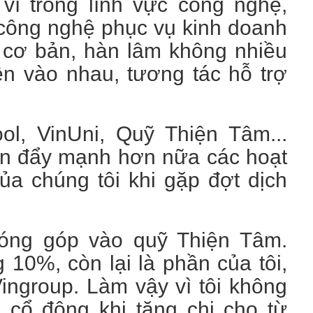
vì trong lĩnh vực công nghệ,
c công nghệ phục vụ kinh doanh
 cơ bản, hàn lâm không nhiều
n vào nhau, tương tác hỗ trợ
ol, VinUni, Quỹ Thiện Tâm...
ốn đẩy mạnh hơn nữa các hoạt
của chúng tôi khi gặp đợt dịch
 đóng góp vào quỹ Thiện Tâm.
10%, còn lại là phần của tôi,
ingroup. Làm vậy vì tôi không
cổ đông khi tăng chi cho từ