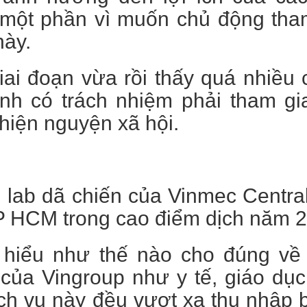
, một phần vì muốn chủ động tha
này.
ai đoạn vừa rồi thấy quá nhiều 
ình có trách nhiệm phải tham g
hiện nguyện xã hội.
lab dã chiến của Vinmec Central
P HCM trong cao điểm dịch năm 2
 hiểu như thế nào cho đúng về 
ủa Vingroup như y tế, giáo dục.
ch vụ này đều vượt xa thu nhập 