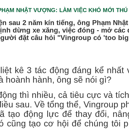
PHẠM NHẬT VƯỢNG: LÀM VIỆC KHÓ MỚI THÚ 
ện sau 2 năm kín tiếng, ông Phạm Nhậ
định dừng xe xăng, việc đóng - mở các
gười đặt câu hỏi "Vingroup có 'too big t
liệt kê 3 tác động đáng kể nhất 
à hoành hành, ông sẽ nói gì?
động thì nhiều, cả tiêu cực và tíc
điều sau. Về tổng thể, Vingroup ph
đã tạo động lực để thay đổi, nâ
 cũng tạo cơ hội để chúng tôi p