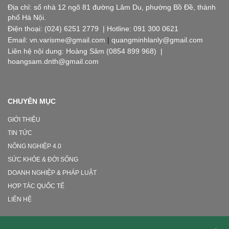
Địa chỉ: số nhà 12 ngõ 81 đường Lâm Du, phường Bồ Đề, thành
phố Hà Nội.
Điện thoại: (024) 6251 2779 | Hotline: 091 300 0621
Email: vn.varisme@gmail.com
|
quangminhlanly@gmail.com
Liên hệ nội dung: Hoàng Sâm (0854 899 968) |
hoangsam.dnth@gmail.com
CHUYÊN MỤC
GIỚI THIỆU
TIN TỨC
NÔNG NGHIỆP 4.0
SỨC KHỎE & ĐỜI SỐNG
DOANH NGHIỆP & PHÁP LUẬT
HỢP TÁC QUỐC TẾ
LIÊN HỆ