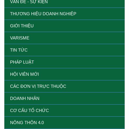
VẤN ĐỀ - SỰ KIỆN
THƯƠNG HIỆU DOANH NGHIỆP
GIỚI THIỆU
VARISME
TIN TỨC
PHÁP LUẬT
HỘI VIÊN MỚI
CÁC ĐƠN VỊ TRỰC THUỘC
DOANH NHÂN
CƠ CẤU TỔ CHỨC
NÔNG THÔN 4.0