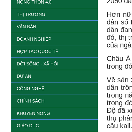
2050 dâ
NÔNG THÔN 4.0
Hơn nữa
THỊ TRƯỜNG
dân số 
VĂN BẢN
dân đan
đó, thị
DOANH NGHIỆP
của ngàn
HỢP TÁC QUỐC TẾ
Châu Á 
ĐỜI SỐNG - XÃ HỘI
trong đ
DỰ ÁN
Về sản 
dân trồ
CÔNG NGHỆ
trong n
CHÍNH SÁCH
trong đ
Độ đã xu
KHUYẾN NÔNG
thụ phâ
cầu kali
GIÁO DỤC