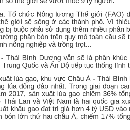
n số thế giới sẽ vượt mốc 9 tỷ người.
, Tổ chức Nông lương Thế giới (FAO) 
thế giới sẽ sống ở các thành phố. Vì thiếu
g bị buộc phải sử dụng thêm nhiều phân 
 trường phân bón trên quy mô toàn cầu sẽ 
h nông nghiệp và trồng trọt...
- Thái Bình Dương vẫn sẽ là phân khúc t
ó Trung Quốc và Ấn Độ tiếp tục thống lĩnh 
xuất lúa gạo, khu vực Châu Á - Thái Bìn
ng lúa đông đảo nhất. Trong giai đoạn ca
ăm 2017, sản xuất lúa gạo chiếm 36% tổn
ó Thái Lan và Việt Nam là hai quốc gia xu
ất khẩu gạo đạt trị giá hơn 4 tỷ USD vào 
n bón lớn thứ hai châu Á, chiếm 17% tổ
.