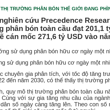
THỊ TRƯỜNG PHÂN BÓN THẾ GIỚI ĐANG PHÌ
nghiên cứu Precedence Researc
g phân bón toàn cầu đạt 201,1 
sẽ cán mốc 271,6 tỷ USD vào nă
g sử dụng phân bón hữu cơ ngày một nh
c chuyên gia phân tích, với tốc độ tăng 
2 đến năm 2030, có thể thấy thị trường p
h, quy mô thị trường phân bón toàn cầu n
 Cùng với sự gia tăng nhu cầu của ngành
 dân số ngày càng tăng lên. Theo con số