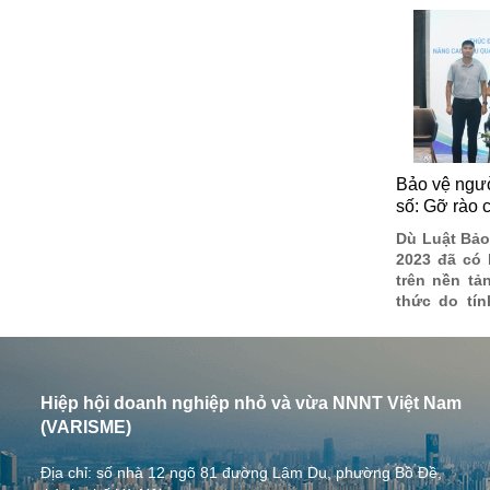
Bảo vệ ngườ
số: Gỡ rào c
chấp
Dù Luật Bảo
2023 đã có 
trên nền tả
thức do tín
tâm lý e ngạ
đòi hỏi cơ 
sự chủ độn
đồng doanh 
Hiệp hội doanh nghiệp nhỏ và vừa NNNT Việt Nam
(VARISME)
Địa chỉ: số nhà 12 ngõ 81 đường Lâm Du, phường Bồ Đề,