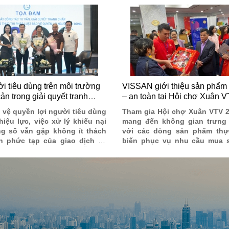
i tiêu dùng trên môi trường
VISSAN giới thiệu sản phẩm T
ản trong giải quyết tranh
– an toàn tại Hội chợ Xuân 
 vệ quyền lợi người tiêu dùng
Tham gia Hội chợ Xuân VTV 2
hiệu lực, việc xử lý khiếu nại
mang đến không gian trưng 
ng số vẫn gặp không ít thách
với các dòng sản phẩm th
h phức tạp của giao dịch và
biến phục vụ nhu cầu mua s
i của người dân. Thực tiễn này
lợi, an toàn và phù hợp với t
chế hỗ trợ linh hoạt hơn cùng
dùng của gia đình Việt. Tất
g, minh bạch từ phía cộng
được giới thiệu tại hội chợ 
nghiệp.
gốc rõ ràng, quy trình kiể
lượng nghiêm ngặt và đáp ứn
tiêu chuẩn về an toàn thực p