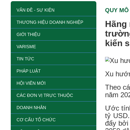
QUY MÔ 
VẤN ĐỀ - SỰ KIỆN
Hãng 
THƯƠNG HIỆU DOANH NGHIỆP
trườn
GIỚI THIỆU
kiến 
VARISME
TIN TỨC
PHÁP LUẬT
Xu hướn
HỘI VIÊN MỚI
Theo cá
năm 202
CÁC ĐƠN VỊ TRỰC THUỘC
Ước tín
DOANH NHÂN
tỷ USD.
CƠ CẤU TỔ CHỨC
đẩy bởi