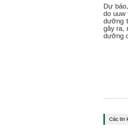
Dự báo,
do uuw 
dưỡng t
gây ra, 
dưỡng c
Các tin 