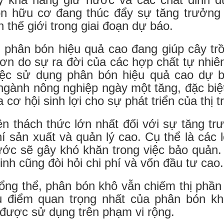
n hữu cơ đang thúc đẩy sự tăng trưởng v
n thế giới trong giai đoạn dự báo.
i phân bón hiệu quả cao đang giúp cây trồ
ơn do sự ra đời của các hợp chất tự nhiê
iệc sử dụng phân bón hiệu quả cao dự bá
ngành nông nghiệp ngày một tăng, đặc biệt
a cơ hội sinh lợi cho sự phát triển của thị
ên thách thức lớn nhất đối với sự tăng tr
hí sản xuất và quản lý cao. Cụ thể là các
ước sẽ gây khó khăn trong việc bảo quản. N
nh cũng đòi hỏi chi phí và vốn đầu tư cao.
tổng thể, phân bón khô vẫn chiếm thị phần 
 điểm quan trọng nhất của phân bón kh
được sử dụng trên phạm vi rộng.