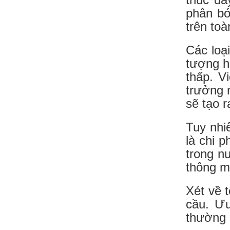
phân bó
trên toà
Các loạ
tượng h
thấp. V
trưởng 
sẽ tạo r
Tuy nhi
là chi p
trong n
thông mi
Xét về 
cầu. Ưu
thường 