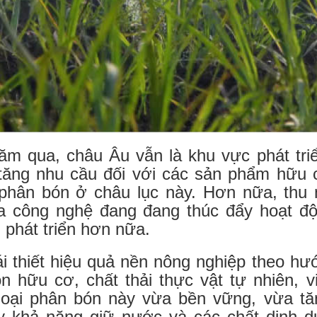
ăm qua, châu Âu vẫn là khu vực phát tri
tăng nhu cầu đối với các sản phẩm hữu 
phân bón ở châu lục này. Hơn nữa, thu 
ủa công nghệ đang đang thúc đẩy hoạt độ
 phát triển hơn nữa.
i thiết hiệu quả nền nông nghiệp theo h
n hữu cơ, chất thải thực vật tự nhiên, vi
oại phân bón này vừa bền vững, vừa tăn
y khả năng giữ nước và các chất dinh d