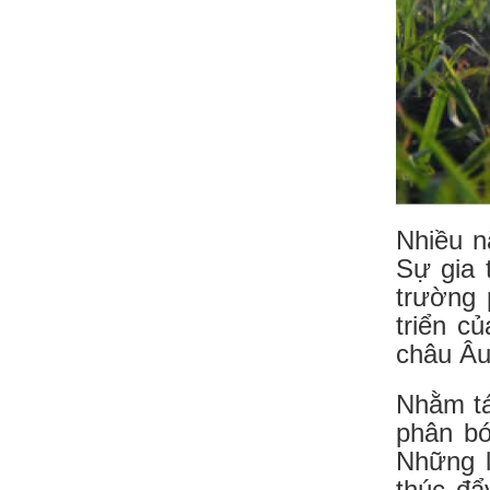
Nhiều n
Sự gia 
trường 
triển c
châu Âu
Nhằm tá
phân bó
Những l
thúc đẩ