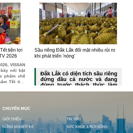
ết tiện lợi
Sầu riêng Đắk Lắk đối mặt nhiều rủi ro
VTV 2026
khi phát triển 'nóng'
026, VISSAN
bày nổi bật
Đắk Lắk có diện tích sầu riêng
ực phẩm chế
đứng đầu cả nước và đang
ắm Tết tiện
đứng trước thách thức làm
hói quen tiêu
sao nâng cao chất lượng để
 cả sản phẩm
xuất khẩu bền vững.
đều có nguồn
m soát chất
CHUYÊN MỤC
g đầy đủ các
hẩm.
GIỚI THIỆU
TIN TỨC
NÔNG NGHIỆP 4.0
SỨC KHỎE & ĐỜI SỐNG