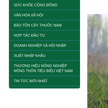
SỨC KHỎE CỘNG ĐỒNG
VĂN HÓA XÃ HỘI
BẢO TỒN CÂY THUỐC NAM
HỢP TÁC ĐẦU TƯ
DOANH NGHIỆP VÀ HỘI NHẬP
XUẤT NHẬP KHẨU
THƯƠNG HIỆU NÔNG NGHIỆP
NÔNG THÔN TIÊU BIỂU VIỆT NAM
TIN TỨC MỚI NHẤT