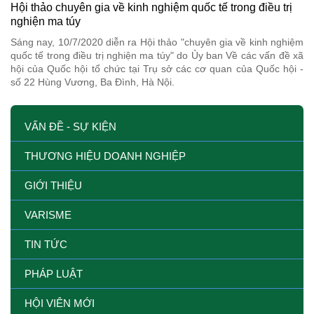
Hội thảo chuyên gia về kinh nghiệm quốc tế trong điều trị
nghiện ma túy
Sáng nay, 10/7/2020 diễn ra Hội thảo "chuyên gia về kinh nghiệm
quốc tế trong điều trị nghiện ma túy" do Ủy ban Về các vấn đề xã
hội của Quốc hội tổ chức tại Trụ sở các cơ quan của Quốc hội -
số 22 Hùng Vương, Ba Đình, Hà Nội.
VẤN ĐỀ - SỰ KIỆN
THƯƠNG HIỆU DOANH NGHIỆP
GIỚI THIỆU
VARISME
TIN TỨC
PHÁP LUẬT
HỘI VIÊN MỚI