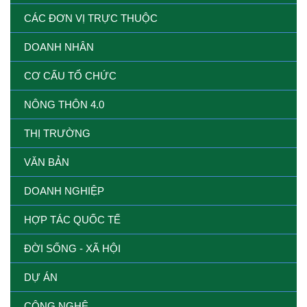
CÁC ĐƠN VỊ TRỰC THUỘC
DOANH NHÂN
CƠ CẤU TỔ CHỨC
NÔNG THÔN 4.0
THỊ TRƯỜNG
VĂN BẢN
DOANH NGHIỆP
HỢP TÁC QUỐC TẾ
ĐỜI SỐNG - XÃ HỘI
DỰ ÁN
CÔNG NGHỆ