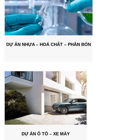
DỰ ÁN NHỰA – HOÁ CHẤT – PHÂN BÓN
DỰ ÁN Ô TÔ – XE MÁY