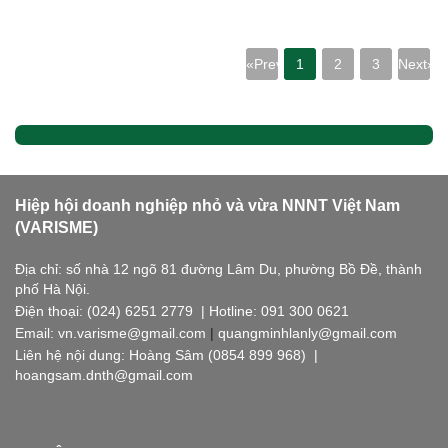
«Prev
1
2
3
Next»
Hiệp hội doanh nghiệp nhỏ và vừa NNNT Việt Nam
(VARISME)
Địa chỉ: số nhà 12 ngõ 81 đường Lâm Du, phường Bồ Đề, thành
phố Hà Nội.
Điện thoại: (024) 6251 2779 | Hotline: 091 300 0621
Email: vn.varisme@gmail.com
|
quangminhlanly@gmail.com
Liên hệ nội dung: Hoàng Sâm (0854 899 968) |
hoangsam.dnth@gmail.com