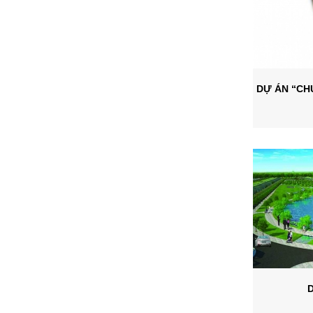
DỰ ÁN “CH
D