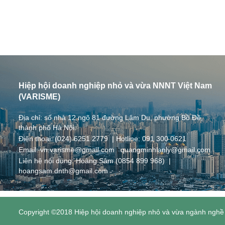
Hiệp hội doanh nghiệp nhỏ và vừa NNNT Việt Nam
(VARISME)
Địa chỉ: số nhà 12 ngõ 81 đường Lâm Du, phường Bồ Đề,
thành phố Hà Nội.
Điện thoại: (024) 6251 2779 | Hotline: 091 300 0621
Email: vn.varisme@gmail.com
|
quangminhlanly@gmail.com
Liên hệ nội dung: Hoàng Sâm (0854 899 968) |
hoangsam.dnth@gmail.com
Copyright ©2018 Hiệp hội doanh nghiệp nhỏ và vừa ngành ngh