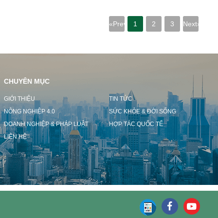
«Prev
1
2
3
Next»
CHUYÊN MỤC
GIỚI THIỆU
TIN TỨC
NÔNG NGHIỆP 4.0
SỨC KHỎE & ĐỜI SỐNG
DOANH NGHIỆP & PHÁP LUẬT
HỢP TÁC QUỐC TẾ
LIÊN HỆ