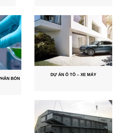
DỰ ÁN Ô TÔ – XE MÁY
PHÂN BÓN